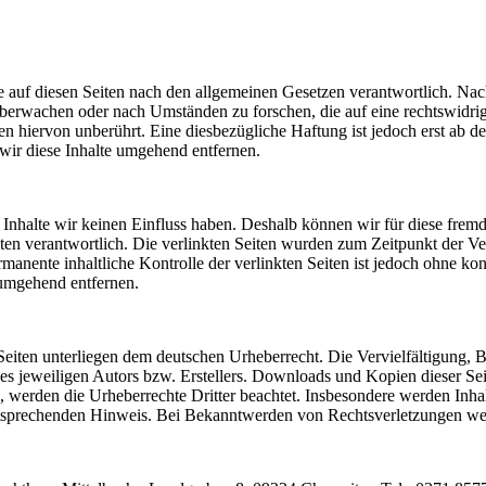
 auf diesen Seiten nach den allgemeinen Gesetzen verantwortlich. Nac
u überwachen oder nach Umständen zu forschen, die auf eine rechtswidri
 hiervon unberührt. Eine diesbezügliche Haftung ist jedoch erst ab d
ir diese Inhalte umgehend entfernen.
n Inhalte wir keinen Einfluss haben. Deshalb können wir für diese fre
 Seiten verantwortlich. Die verlinkten Seiten wurden zum Zeitpunkt der
manente inhaltliche Kontrolle der verlinkten Seiten ist jedoch ohne ko
umgehend entfernen.
n Seiten unterliegen dem deutschen Urheberrecht. Die Vervielfältigung,
 jeweiligen Autors bzw. Erstellers. Downloads und Kopien dieser Seite
n, werden die Urheberrechte Dritter beachtet. Insbesondere werden Inhal
tsprechenden Hinweis. Bei Bekanntwerden von Rechtsverletzungen wer